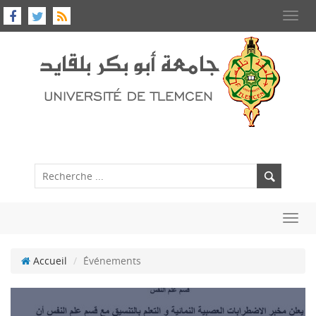
Toggl
navig
Toggl
navig
Accueil
Événements