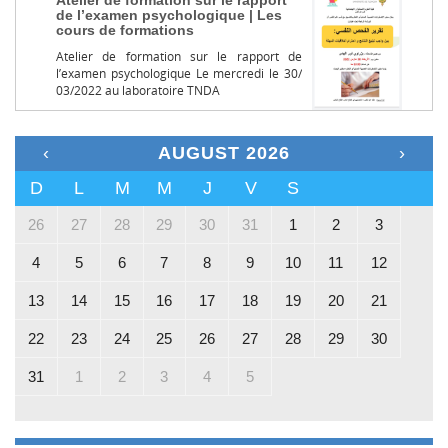
Atelier de formation sur le rapport
de l’examen psychologique | Les
cours de formations
Atelier de formation sur le rapport de
l’examen psychologique Le mercredi le 30/
03/2022 au laboratoire TNDA
‹
AUGUST 2026
›
D
L
M
M
J
V
S
26
27
28
29
30
31
1
2
3
4
5
6
7
8
9
10
11
12
13
14
15
16
17
18
19
20
21
22
23
24
25
26
27
28
29
30
31
1
2
3
4
5