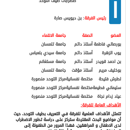
ا
ضطرابات طيف التوحد
رئيس الفرقة
: بن ديويس صارة
العضو
الصفة
جامعة الانتماء
بورصالي فاطمة
أستاذ دائم
جامعة تلمسان
يوب الزهرة
أستاذ دائم
جامعة سيدي بلعباس
بن احمد قويدر
أستاذ دائم
جامعة مستغانم
بوخليف مريم
أستاذ مؤقت
جامعة تلمسان
لطرش فتيحة
مختصة نفسانية
مركز التوحد منصورة
سليماني فطيمة
مختصة نفسانية
مركز التوحد منصورة
عياد زدام نجاة
مختصة نفسانية
مركز التوحد منصورة
الأهداف العامة للفرقة:
تتمثل الأهداف العلمية للفرقة في التعريف بطيف التوحد، حيث
أن مواضيع البحث المقترحة ستركز على دراسة تطور الاضطراب
لدى الاطفال و المراهقين، فهذا المرور من الطفولة إلى