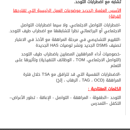
تشابه مع اضطرابات التوحد
.
ا
لأسس العلمية (تحديد موضوعات العمل الرئيسية التي تقترحها
الفرقة)
-اضطرابات التواصل الاجتماعي، ولا سيما اضطرابات التواصل
الاجتماعي أو البراغماتي نظرا لتشابهها مع اضطراب طيف التوحد.
-التقييم التشخيصي في مرحلة المراهقة مع الأخذ في الاعتبار
تصنيف DSM5 الجديد ونشر توصيات HAS الجديدة
-خصوصيات أداء المراهقين المصابين باضطراب طيف التوحد
(التواصل الاجتماعي، TOM ، الوظائف التنفيذية) وتأثيرها على
التعلم
-الاضطرابات النفسية التي قد تترافق مع TSA خلال فترة
المراهقة (TAG ، OCD ، الرهاب ، إلخ)
الكلمات المفتاحية :
التوحد –الطفولة - المراهقة - التواصل - الإعاقة - تطور الأعراض–
التكفل –التمدرس