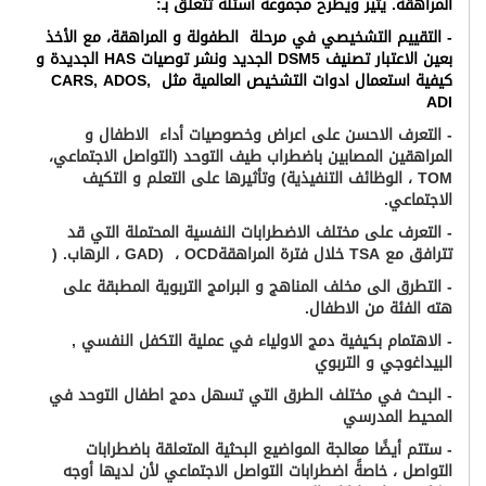
المراهقة. يثير ويطرح مجموعة أسئلة تتعلق بـ
:
-
التقييم التشخيصي في مرحلة الطفولة و المراهقة، مع الأخذ
بعين الاعتبار تصنيف
DSM5
الجديد ونشر توصيات
HAS
الجديدة و
كيفية استعمال ادوات التشخيص العالمية مثل
CARS, ADOS,
ADI
-
التعرف الاحسن على اعراض و
خصوصيات أداء الاطفال و
المراهقين المصابين باضطراب طيف التوحد (التواصل الاجتماعي،
TOM
، الوظائف التنفيذية) وتأثيرها على التعلم و التكيف
الاجتماعي
.
-
التعرف على مختلف الاضطرابات النفسية المحتملة التي قد
تترافق مع
TSA
خلال فترة المراهقة
OCD
،
GAD)
، الرهاب
. (
- التطرق الى مخلف المناهج و البرامج التربوية المطبقة على
هته الفئة من الاطفال.
- الاهتمام بكيفية دمج الاولياء في عملية التكفل النفسي ,
البيداغوجي و التربوي
- البحث في مختلف الطرق التي تسهل دمج اطفال التوحد في
المحيط المدرسي
-
ستتم أيضًا معالجة المواضيع البحثية المتعلقة باضطرابات
التواصل ، خاصةً اضطرابات التواصل الاجتماعي لأن لديها أوجه