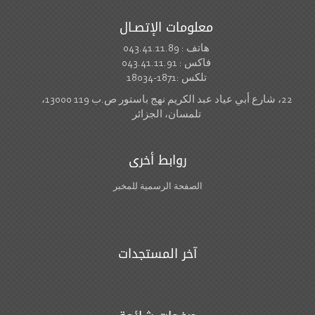
معلومات الإتصـال
هاتف : 043.41.11.89
فاكس : 043.41.11.91
تلكس :1871-18034
22، شارع أبي عياد عبد الكريم نهج باستور ص.ب 119 13000،
تلمسان، الجزائر
روابط أخرى
الصفحة الرسمية للمخبر
آخر المستجدات