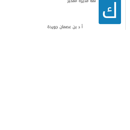
ك
لمة مديرة المخبر
أ د بن عصمان جويدة