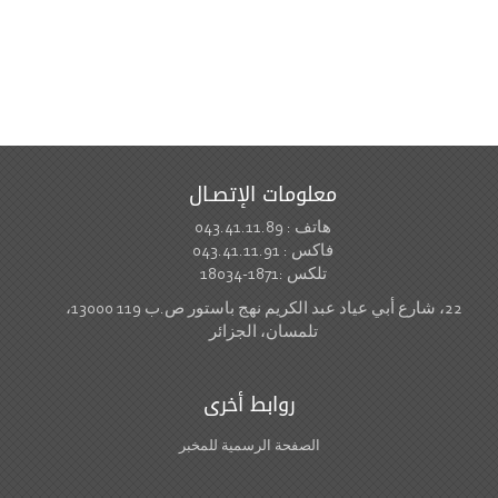
معلومات الإتصـال
هاتف : 043.41.11.89
فاكس : 043.41.11.91
تلكس :1871-18034
22، شارع أبي عياد عبد الكريم نهج باستور ص.ب 119 13000،
تلمسان، الجزائر
روابط أخرى
الصفحة الرسمية للمخبر