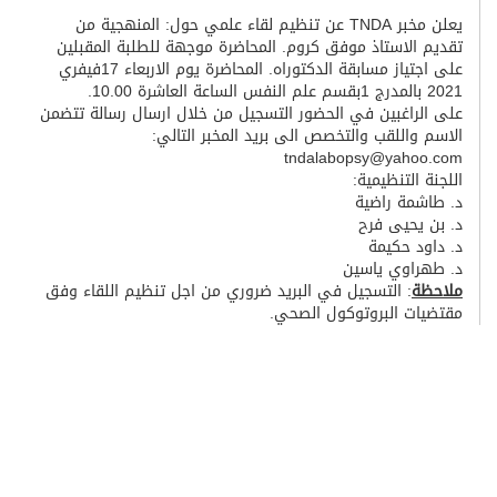
يعلن مخبر TNDA عن تنظيم لقاء علمي حول: المنهجية من
تقديم الاستاذ موفق كروم. المحاضرة موجهة للطلبة المقبلين
على اجتياز مسابقة الدكتوراه. المحاضرة يوم الاربعاء 17فيفري
2021 بالمدرج 1بقسم علم النفس الساعة العاشرة 10.00.
على الراغبين في الحضور التسجيل من خلال ارسال رسالة تتضمن
الاسم واللقب والتخصص الى بريد المخبر التالي:
tndalabopsy@yahoo.com
اللجنة التنظيمية:
د. طاشمة راضية
د. بن يحيى فرح
د. داود حكيمة
د. طهراوي ياسين
ملاحظة
: التسجيل في البريد ضروري من اجل تنظيم اللقاء وفق
مقتضيات البروتوكول الصحي.