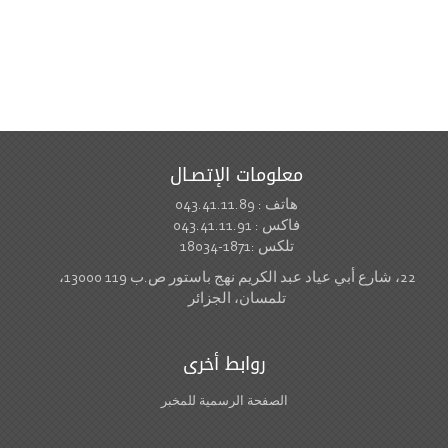
معلومات الإتصـال
هاتف : 043.41.11.89
فاكس : 043.41.11.91
تلكس :1871-18034
22، شارع أبي عياد عبد الكريم نهج باستور ص.ب 119 13000،
تلمسان، الجزائر
روابط أخرى
الصفحة الرسمية للمخبر